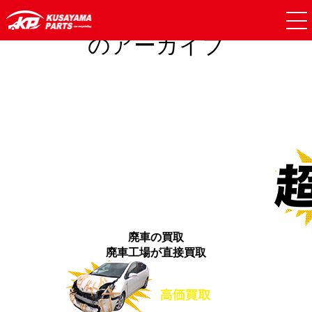
投稿者「
kusayama_admin
」
のアーカイブ
廃車の買取
廃車工場が直接買取