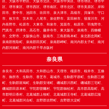
区、大阪市平野区、大阪市北区、大阪市中央区、堺市堺区、堺市中
区、堺市東区、堺市西区、堺市南区、堺市北区、堺市美原区、岸和
田市、豊中市、池田市、吹田市、泉大津市、高槻市、貝塚市、守口
市、枚方市、茨木市、八尾市、泉佐野市、富田林市、寝屋川市、河
内長野市、松原市、大東市、和泉市、箕面市、柏原市、羽曳野市、
門真市、摂津市、高石市、藤井寺市、東大阪市、泉南市、四條畷
市、交野市、大阪狭山市、阪南市、三島郡島本町、泉北郡忠岡町、
泉南郡熊取町、泉南郡田尻町、泉南郡岬町、南河内郡太子町、南河
内郡河南町、南河内郡千早赤阪村
奈良県
奈良市、大和高田市、大和郡山市、天理市、橿原市、桜井市、五條
市、御所市、生駒市、香芝市、葛城市、生駒郡平群町、生駒郡三郷
町、生駒郡斑鳩町、生駒郡安堵町、磯城郡川西町、磯城郡三宅町、
磯城郡田原本町、宇陀郡曽爾村、宇陀郡御杖村、高市郡高取町、高
市郡明日香村、北葛城郡上牧町、北葛城郡王寺町、北葛城郡広陵
町、北葛城郡河合町、吉野郡吉野町、吉野郡大淀町