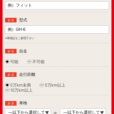
型式
必 須
※車検証をご参照下さい
自走
必 須
可能
不可能
走行距離
必 須
5万km未満
5万km以上
10万km以上
車検
必 須
年