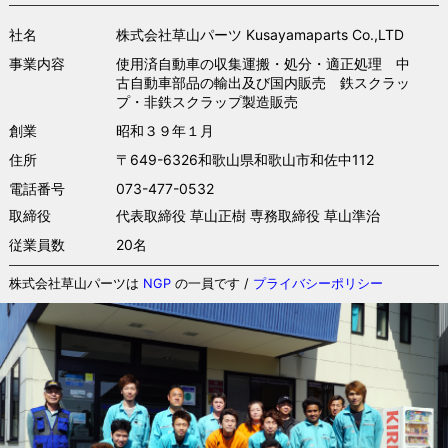
社名
株式会社草山パーツ Kusayamaparts Co.,LTD
事業内容
使用済自動車の収集運搬・処分・適正処理 中
古自動車部品の輸出及び国内販売 鉄スクラッ
プ・非鉄スクラップ製造販売
創業
昭和３９年１月
住所
〒649-6326和歌山県和歌山市和佐中112
電話番号
073-477-0532
取締役
代表取締役 草山正樹 専務取締役 草山準治
従業員数
20名
株式会社草山パーツは
NGP
の一員です /
プライバシーポリシー