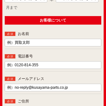
月まで
お客様について
お名前
必 須
電話番号
必 須
メールアドレス
必 須
ご住所
必 須