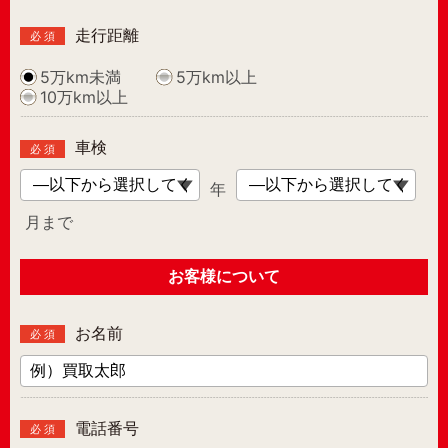
走行距離
必 須
5万km未満
5万km以上
10万km以上
車検
必 須
年
月まで
お客様について
お名前
必 須
電話番号
必 須