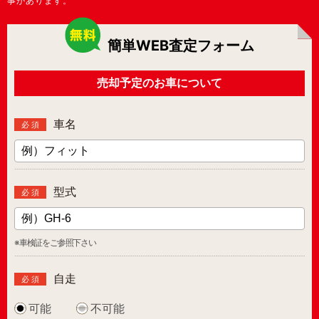
事があります。
簡単WEB査定フォーム
売却予定のお車について
車名
必 須
型式
必 須
※車検証をご参照下さい
自走
必 須
可能
不可能